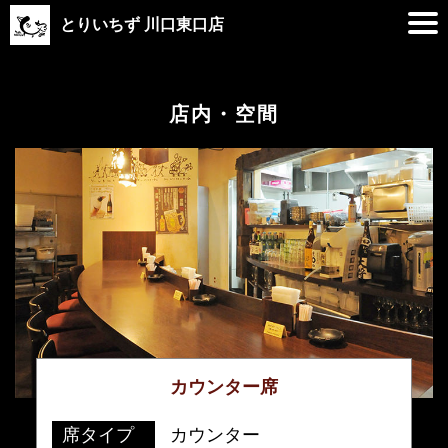
とりいちず 川口東口店
店内・空間
カウンター席
席タイプ
カウンター