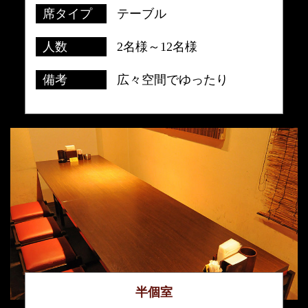
席タイプ
テーブル
人数
2名様～12名様
備考
広々空間でゆったり
半個室