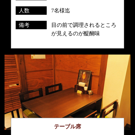
人数
7名様迄
備考
目の前で調理されるところ
が見えるのが醍醐味
テーブル席