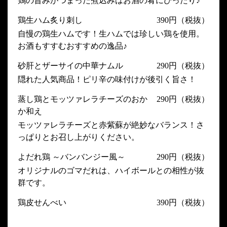
鶏の旨みがつまった煮込みはお酒の肴にぴったり♪
鶏生ハム炙り刺し
390円（税抜）
自慢の鶏生ハムです！生ハムでは珍しい鶏を使用。
お酒もすすむおすすめの逸品♪
砂肝とザーサイの中華ナムル
290円（税抜）
隠れた人気商品！ピリ辛の味付けが後引く旨さ！
蒸し鶏とモッツァレラチーズのおか
290円（税抜）
か和え
モッツァレラチーズと赤紫蘇が絶妙なバランス！さ
っぱりとお召し上がりください。
よだれ鶏 ～バンバンジー風～
290円（税抜）
オリジナルのゴマだれは、ハイボールとの相性が抜
群です。
鶏皮せんべい
390円（税抜）