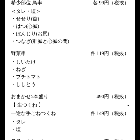
希少部位 鳥串
各 99円（税抜）
＜タレ・塩＞
・せせり(首)
・はつ(心臓)
・ぼんじり(お尻)
・つなぎ(肝臓と心臓の間)
野菜串
各 119円（税抜）
・しいたけ
・ねぎ
・プチトマト
・ししとう
おまかせ5本盛り
490円（税抜）
【 生つくね 】
-
一途な手ごねつくね
各 149円（税抜）
・タレ
・塩