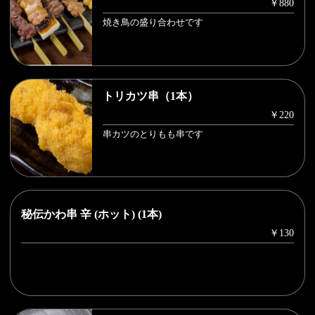
￥880
焼き鳥の盛り合わせです
トリカツ串（1本）
￥220
串カツのとりもも串です
秘伝かわ串 辛 (ホット) (1本)
￥130