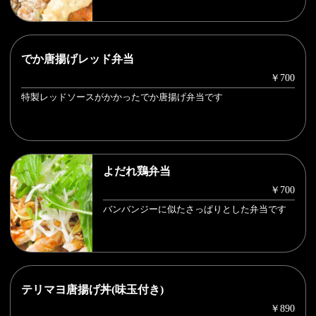
でか唐揚げレッド弁当
￥700
特製レッドソースがかかったでか唐揚げ弁当です
よだれ鶏弁当
￥700
バンバンジーに似たさっぱりとした弁当です
テリマヨ唐揚げ丼(味玉付き)
￥890