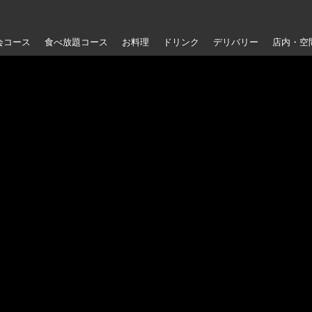
会コース
食べ放題コース
お料理
ドリンク
デリバリー
店内・空