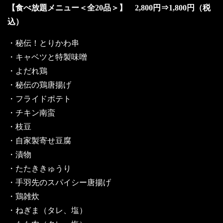
【食べ放題メニュー＜全20品＞】 2,800円⇒1,800円（税
込）
・秘伝！とりかわ串
・キャベツと特製味噌
・よだれ鶏
・秘伝の鶏唐揚げ
・フライドポテト
・チキン南蛮
・枝豆
・自家製寄せ豆腐
・漬物
・たたききゅうり
・手羽先のスパイシー唐揚げ
・鶏雑炊
・ねぎま（タレ、塩）