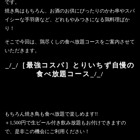
です。
焼き鳥はもちろん、お酒のお供にぴったりのかわ串やスパ
イシーな手羽唐など、どれもやみつきになる鶏料理ばか
り！
そこで今回は、鶏尽くしの食べ放題コースをご案内させて
いただきます。
_/_/［最強コスパ］とりいちず自慢の
食べ放題コース_/_/
～人気の唐揚げやチキン南蛮、よだれ
鶏も食べ放題～
もちろん焼き鳥も食べ放題で楽しめます!!
＋1,500円で生ビール付き飲み放題もお付けできますの
で、是非この機会にご利用ください！