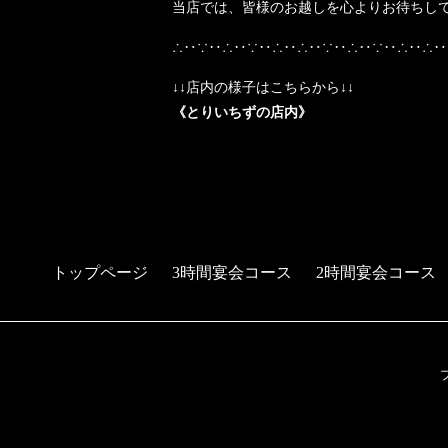
当店では、皆様のお越しを心よりお待ちし
∴‥∵‥∴‥∵‥∴‥∴‥∵‥∴‥∵‥∴‥∴‥
↓↓店内の様子はこちらから↓↓
《とりいちずの店内》
トップページ
3時間宴会コース
2時間宴会コース
予約する