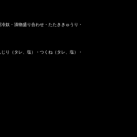
製冷奴・漬物盛り合わせ・たたききゅうり・
んじり（タレ、塩）・つくね（タレ、塩）・