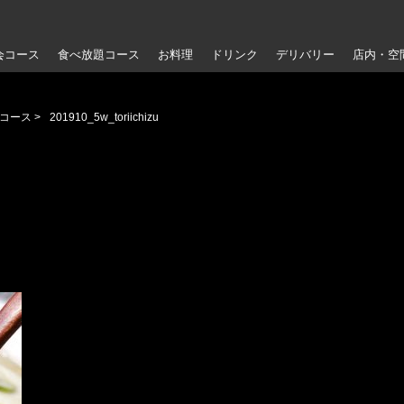
会コース
食べ放題コース
お料理
ドリンク
デリバリー
店内・空
コース
>
201910_5w_toriichizu